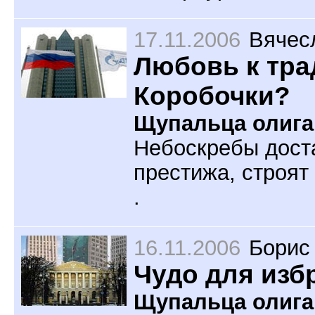
17.11.2006
Вячес
Любовь к тра
Коробочки?
Щупальца олига
Небоскребы доста
престижа, строят
.
16.11.2006
Борис
Чудо для изб
Щупальца олиг