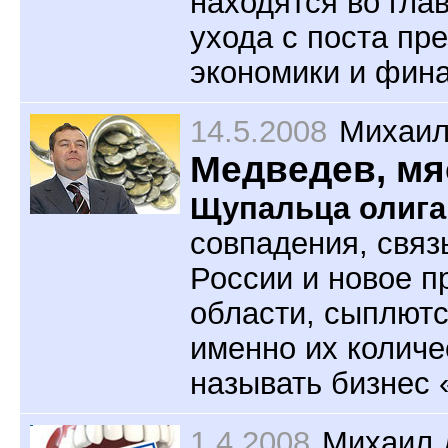
находятся во глав
ухода с поста пр
экономики и фин
14.5.2008
Михаил
Медведев, мя
Щупальца олига
совпадения, свя
России и новое п
области, сыплютс
именно их количе
называть бизнес 
1.4.2008
Михаил 