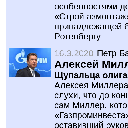
особенностями де
«Стройгазмонтаж»
принадлежащей б
Ротенбергу.
16.3.2020
Петр Б
Алексей Милл
Щупальца олига
Алексея Миллера
слухи, что до ко
сам Миллер, кото
«Газпроминвеста
оставивший руков