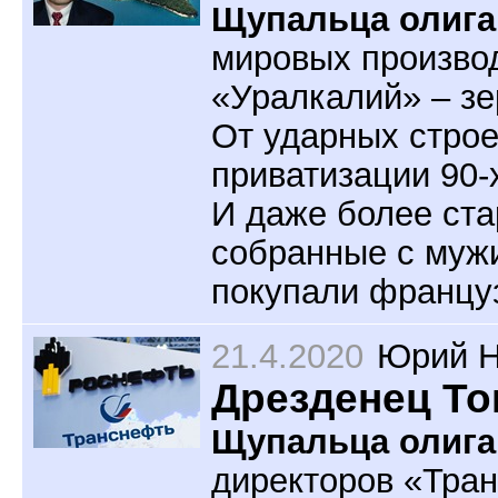
Щупальца олига
мировых произво
«Уралкалий» – зе
От ударных строе
приватизации 90-
И даже более ста
собранные с мужи
покупали француз
21.4.2020
Юрий Н
Дрезденец То
Щупальца олига
директоров «Тра