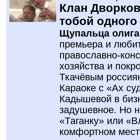
Клан Дворков
тобой одного
Щупальца олига
премьера и люби
православно-кон
хозяйства и покр
Ткачёвым россиян
Караоке с «Ах су
Кадышевой в биз
задушевное. Но н
«Таганку» или «В
комфортном мест