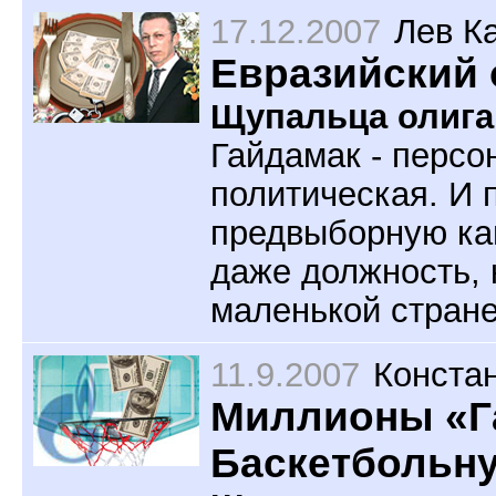
17.12.2007
Лев К
Евразийский 
Щупальца олига
Гайдамак - персон
политическая. И п
предвыборную кам
даже должность, 
маленькой стране
11.9.2007
Конста
Миллионы «Га
Баскетбольн