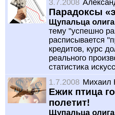
3.7.2008
Алексан
Парадоксы «э
Щупальца олига
тему "успешно р
расписывается "п
кредитов, курс до
реального произв
статистика искус
1.7.2008
Михаил 
Ежик птица го
полетит!
Щупальца олига