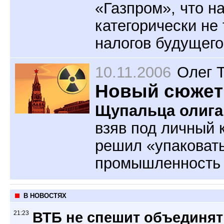
«Газпром», что на
категорически не
налогов будущего
10.11.2006
Олег 
Новый сюжет 
Щупальца олига
взяв под личный 
решил «упаковат
промышленность и
В НОВОСТЯХ
21:23
ВТБ не спешит объединят