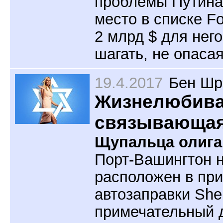
проблемы Путина, 
место в списке Fo
2 млрд $ для него
шагать, не опаса
19.4.2017
Бен Шр
Жизнелюбивая
связывающая
Щупальца олига
Порт-Вашингтон н
расположен в при
автозаправки Shel
примечательный 