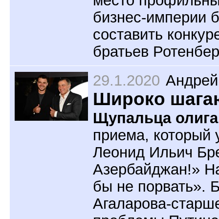
бизнес-империи 
составить конкур
братьев Ротенбер
29.1.2020
Андрей
Широко шага
Щупальца олига
приема, который 
Леонид Ильич Бр
Азербайджан!» Н
бы не порвать». Б
Агаларова-старше