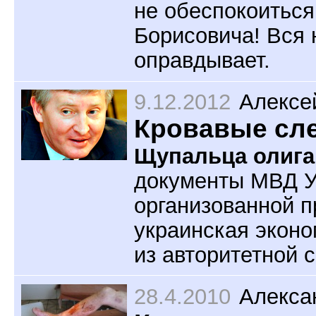
не обеспокоитьс
Борисовича! Вся 
оправдывает.
9.12.2012
Алексе
Кровавые сл
Щупальца олига
документы МВД У
организованной п
украинская эконо
из авторитетной 
28.4.2010
Алекса