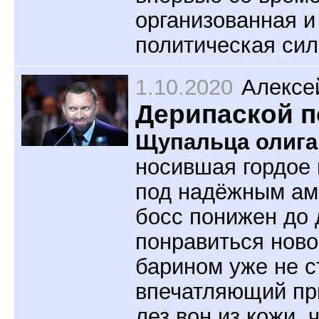
организованная и
политическая сил
1.10.2020
Алексе
Дерипаской п
Щупальца олига
носившая гордое 
под надёжным ам
босс понижен до 
понравиться ново
барином уже не с
впечатляющий при
лез вон из кожи,