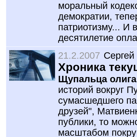
моральный кодекс
демократии, тепе
патриотизму... И 
десятилетие опла
21.2.2007
Сергей
Хроника теку
Щупальца олига
историй вокруг П
сумасшедшего пар
друзей", Матвиен
публики, то можн
масштабом покруч