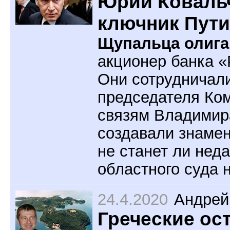
Юрий Ковальч
ключник Пути
Щупальца олига
акционер банка «
Они сотрудничали
председателя Ко
связям Владимира
создавали знамен
не станет ли нед
областного суда
24.4.2020
Андрей
Греческие ос