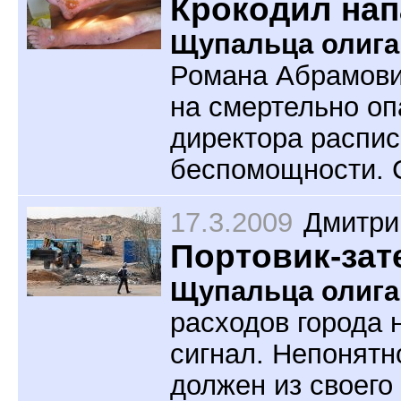
Крокодил нап
Щупальца олига
Романа Абрамови
на смертельно оп
директора распис
беспомощности. 
17.3.2009
Дмитри
Портовик-зат
Щупальца олига
расходов города 
сигнал. Непонятн
должен из своего