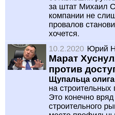
за штат Михаил С
компании не сли
провалов станови
хочется.
10.2.2020
Юрий Н
Марат Хуснул
против досту
Щупальца олига
на строительных 
Это конечно вряд
строительного ры
место профильны