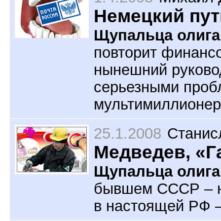
Немецкий пут
Щупальца олига
повторит финансо
нынешний руковод
серьезными пробл
мультимиллионер
25.1.2008
Станис
Медведев, «Г
Щупальца олига
бывшем СССР – н
в настоящей РФ —