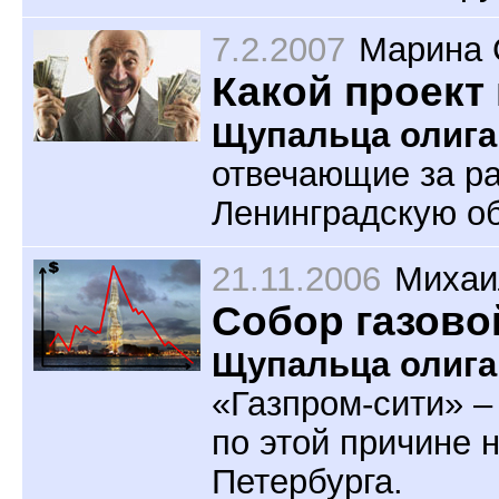
7.2.2007
Марина 
Какой проект
Щупальца олига
отвечающие за ра
Ленинградскую об
21.11.2006
Михаи
Собор газово
Щупальца олига
«Газпром-сити» –
по этой причине 
Петербурга.