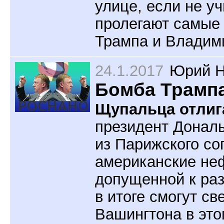
улице, если не у
пролегают самые
Трампа и Владим
24.1.2017
Юрий Н
Бомба Трампа
Щупальца отлиг
президент Дональ
из Парижского со
американские неф
допущенной к раз
в итоге смогут св
Вашингтона в это