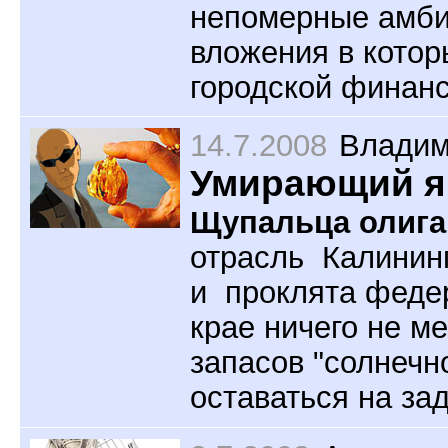
непомерные амбиц
вложения в котор
городской финан
14.7.2008
Владим
Умирающий я
Щупальца олига
отрасль Калинин
и проклята феде
крае ничего не м
запасов "солнечн
оставаться на за