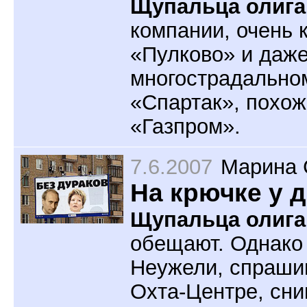
Щупальца олига
компании, очень 
«Пулково» и даж
многострадальном
«Спартак», похож
«Газпром».
7.6.2007
Марина 
На крючке у 
Щупальца олига
обещают. Однако 
Неужели, спрашив
Охта-Центре, сни