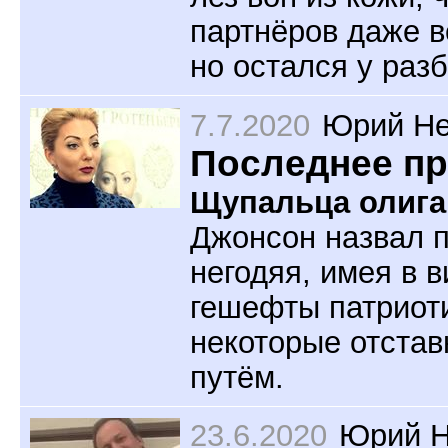
партнёров даже в
но остался у разб
7.7.2020
Юрий Не
Последнее п
Щупальца олига
Джонсон назвал 
негодяя, имея в 
гешефты патриоти
некоторые отстав
путём.
23.6.2020
Юрий Н