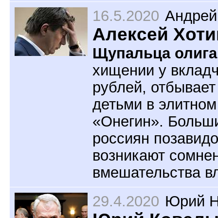
16.5.2020
Андрей
Алексей Хоти
Щупальца олига
хищении у вкладч
рублей, отбывает
детьми в элитно
«Онегин». Больш
россиян позавидо
возникают сомнен
вмешательства в
29.4.2020
Юрий Н