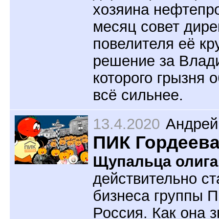
хозяина нефтепро
месяц совет дире
повелителя её кр
решение за Влад
которого грызня 
всё сильнее.
13.4.2020
Андрей
ПИК Гордеева
Щупальца олига
действительно ст
бизнеса группы П
Россия. Как она 