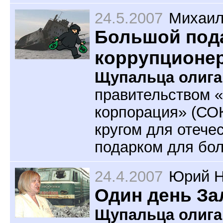
24.5.2007
Михаил
Большой под
коррупционе
Щупальца олига
правительством 
корпорация» (СОК
кругом для отече
подарком для бо
24.4.2007
Юрий Н
Один день З
Щупальца олига