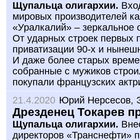
Щупальца олигархии.
Вход
мировых производителей к
«Уралкалий» – зеркальное 
От ударных строек первых 
приватизации 90-х и нынеш
И даже более старых време
собранные с мужиков строи
покупали французских актр
21.4.2020
Юрий Нерсесов
,
Дрезденец Токарев п
Щупальца олигархии.
Внео
директоров «Транснефти» 