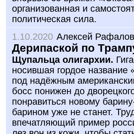
организованная и самостоят
политическая сила.
1.10.2020
Алексей Рафалов
Дерипаской по Трамп
Щупальца олигархии.
Гига
носившая гордое название 
под надёжным американски
босс понижен до дворецкого
понравиться новому барину
барином уже не станет. Тру
впечатляющий пример росси
лез вон из кожи, чтобы ста