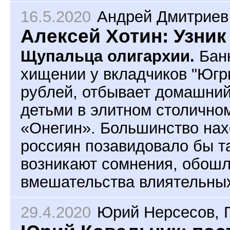
16.5.2020
Андрей Дмитриев
Алексей Хотин: Узник
Щупальца олигархии.
Банк
хищении у вкладчиков "Югр
рублей, отбывает домашний
детьми в элитном столично
«Онегин». Большинство на
россиян позавидовало бы т
возникают сомнения, обошл
вмешательства влиятельны
29.4.2020
Юрий Нерсесов
,