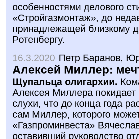
особенностями делового ст
«Стройгазмонтаж», до неда
принадлежащей близкому д
Ротенбергу.
16.3.2020
Петр Баранов
,
Юр
Алексей Миллер: меч
Щупальца олигархии.
Кома
Алексея Миллера покидает 
слухи, что до конца года р
сам Миллер, которого може
«Газпроминвеста» Вячеслав
оставивший руководство от