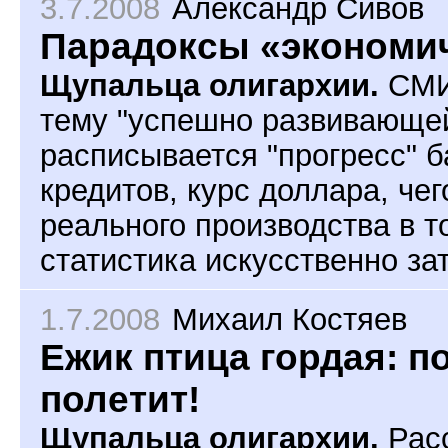
3.7.2008
Александр Сивов
Парадоксы «экономич
Щупальца олигархии.
СМИ
тему "успешно развивающей
расписывается "прогресс" б
кредитов, курс доллара, чег
реального производства в т
статистика искусственно за
1.7.2008
Михаил Костяев
Ежик птица гордая: по
полетит!
Щупальца олигархии.
Расс