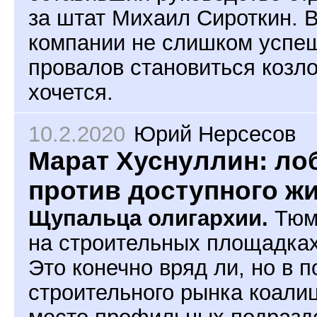
за штат Михаил Сироткин. 
компании не слишком успеш
провалов становиться козл
хочется.
10.2.2020
Юрий Нерсесов
Марат Хуснуллин: ло
против доступного ж
Щупальца олигархии.
Тюме
на строительных площадках 
Это конечно вряд ли, но в 
строительного рынка коали
место профильных подразд