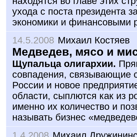
находятся во главе этих стр
ухода с поста президента 
экономики и финансовыми 
14.5.2008
Михаил Костяев
Медведев, мясо и ми
Щупальца олигархии.
Прям
совпадения, связывающие 
России и новое предприяти
области, сыплются как из р
именно их количество и по
называть бизнес «медведев
1.4.2008
Михаил Дружининс