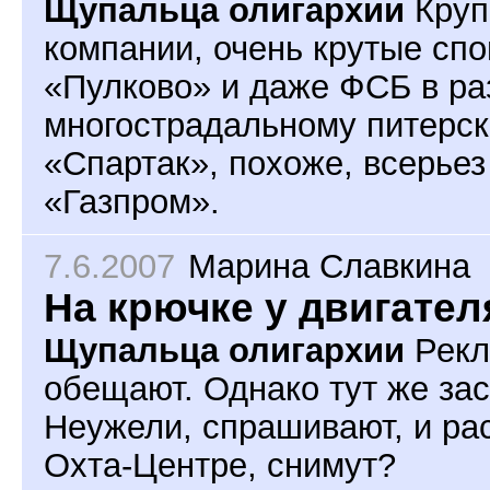
Щупальца олигархии
Круп
компании, очень крутые сп
«Пулково» и даже ФСБ в ра
многострадальному питерск
«Спартак», похоже, всерьез
«Газпром».
7.6.2007
Марина Славкина
На крючке у двигател
Щупальца олигархии
Рекл
обещают. Однако тут же за
Неужели, спрашивают, и рас
Охта-Центре, снимут?