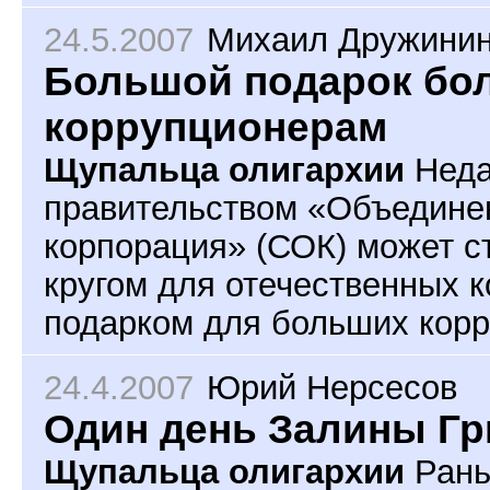
24.5.2007
Михаил Дружинин
Большой подарок бо
коррупционерам
Щупальца олигархии
Неда
правительством «Объедине
корпорация» (СОК) может с
кругом для отечественных 
подарком для больших корр
24.4.2007
Юрий Нерсесов
Один день Залины Г
Щупальца олигархии
Рань