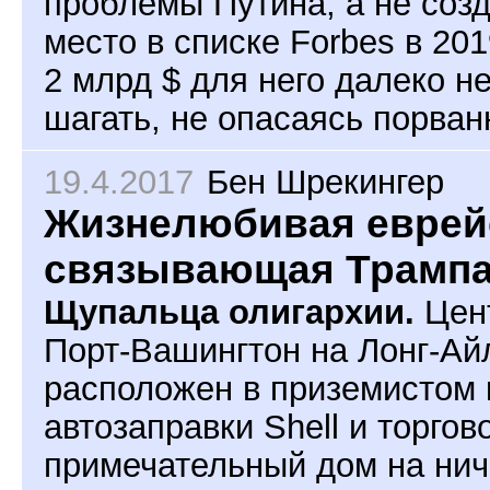
проблемы Путина, а не созда
место в списке Forbes в 201
2 млрд $ для него далеко н
шагать, не опасаясь порван
19.4.2017
Бен Шрекингер
Жизнелюбивая еврейс
связывающая Трампа
Щупальца олигархии.
Цент
Порт-Вашингтон на Лонг-Ай
расположен в приземистом 
автозаправки Shell и торгов
примечательный дом на нич