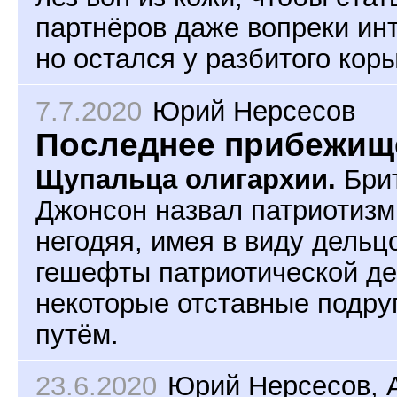
партнёров даже вопреки ин
но остался у разбитого коры
7.7.2020
Юрий Нерсесов
Последнее прибежищ
Щупальца олигархии.
Бри
Джонсон назвал патриотиз
негодяя, имея в виду дель
гешефты патриотической де
некоторые отставные подруг
путём.
23.6.2020
Юрий Нерсесов
,