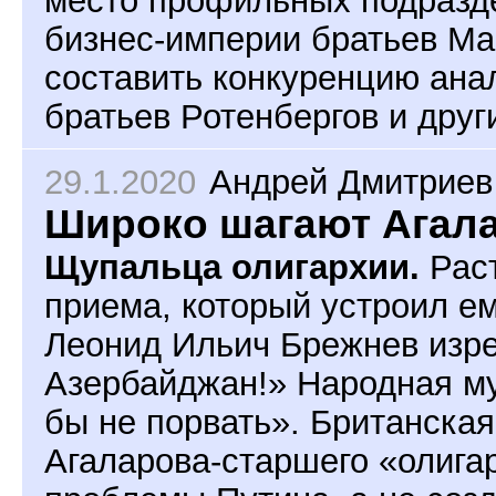
бизнес-империи братьев Ма
составить конкуренцию ана
братьев Ротенбергов и друг
29.1.2020
Андрей Дмитриев
Широко шагают Агал
Щупальца олигархии.
Раст
приема, который устроил ем
Леонид Ильич Брежнев изре
Азербайджан!» Народная м
бы не порвать». Британская 
Агаларова-старшего «олига