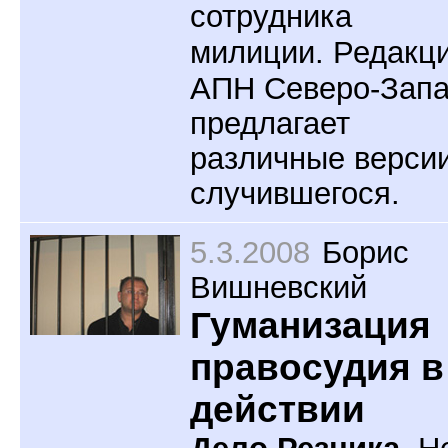
сотрудника
милиции.
Редакц
АПН Северо-Зап
предлагает
различные верси
случившегося.
5.3.2008
Борис
Вишневский
Гуманизация
правосудия в
действии
Дело Резника.
Н