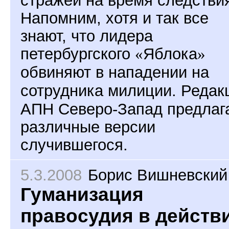
стражей на время следстви
Напомним, хотя и так все
знают, что лидера
петербургского
«
Яблока
»
обвиняют в нападении на
сотрудника милиции.
Редак
АПН Северо-Запад предлаг
различные версии
случившегося.
5.3.2008
Борис Вишневский
Гуманизация
правосудия в действ