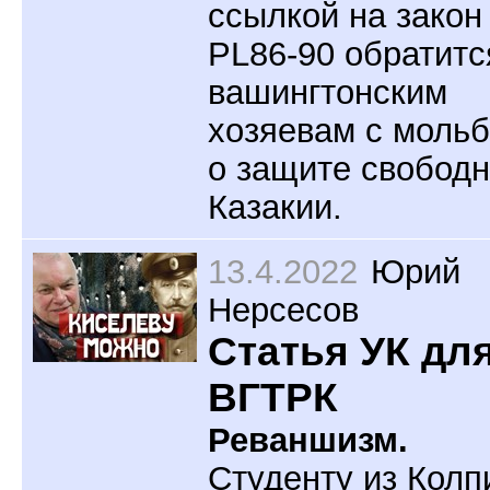
ссылкой на закон
PL86-90 обратитс
вашингтонским
хозяевам с моль
о защите свобод
Казакии.
13.4.2022
Юрий
Нерсесов
Статья УК дл
ВГТРК
Реваншизм.
Студенту из Колп