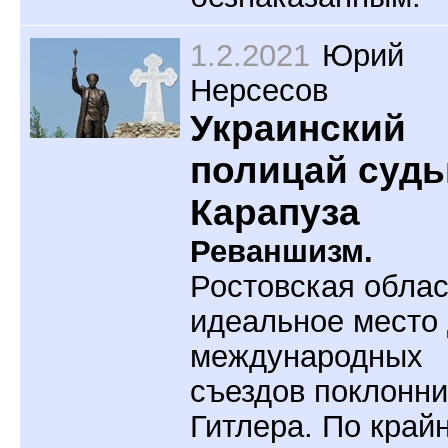
1.2.2021
Юрий
Нерсесов
Украинский
полицай судь
Карапуза
Реваншизм.
Ростовская облас
идеальное место
международных
съездов поклонни
Гитлера. По край