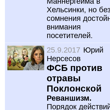
Маннергейма в
Хельсинки, но бе
сомнения достой
внимания
посетителей.
25.9.2017
Юрий
Нерсесов
ФСБ против
отравы
Поклонской
Реваншизм.
Порядок действи