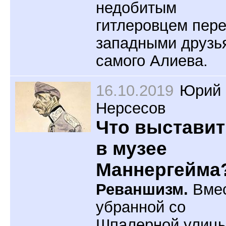
недобитым
гитлеровцем пер
западными друзь
самого Алиева.
16.10.2019
Юрий
Нерсесов
Что выставит
в музее
Маннергейма
Реваншизм.
Вме
убранной со
Шпалерной улиц