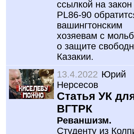
ссылкой на закон
PL86-90 обратитс
вашингтонским
хозяевам с моль
о защите свобод
Казакии.
13.4.2022
Юрий
Нерсесов
Статья УК дл
ВГТРК
Реваншизм.
Студенту из Колп