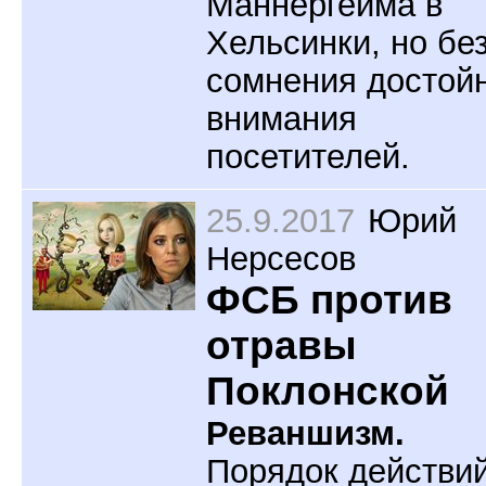
Маннергейма в
Хельсинки, но бе
сомнения достой
внимания
посетителей.
25.9.2017
Юрий
Нерсесов
ФСБ против
отравы
Поклонской
Реваншизм.
Порядок действи