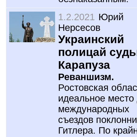
1.2.2021
Юрий
Нерсесов
Украинский
полицай судь
Карапуза
Реваншизм.
Ростовская облас
идеальное место
международных
съездов поклонни
Гитлера. По край