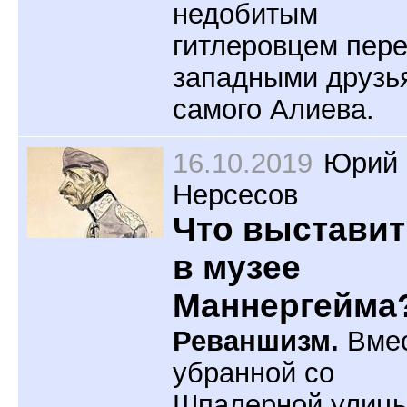
недобитым
гитлеровцем пер
западными друзь
самого Алиева.
16.10.2019
Юрий
Нерсесов
Что выставит
в музее
Маннергейма
Реваншизм.
Вме
убранной со
Шпалерной улиц