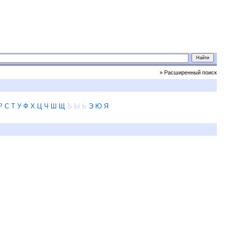
» Расширенный поиск
Р
С
Т
У
Ф
Х
Ц
Ч
Ш
Щ
Ъ
Ы
Ь
Э
Ю
Я