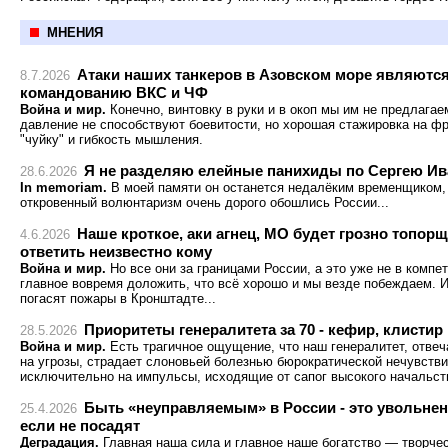
МНЕНИЯ
Атаки наших танкеров в Азовском море являютс
8.7.2026
командованию ВКС и ЧФ
Война и мир.
Конечно, винтовку в руки и в окоп мы им не предлагае
давление не способствуют боевитости, но хорошая стажировка на ф
"чуйку" и гибкость мышления.
Я не разделяю елейные панихиды по Сергею Ив
28.6.2026
In memoriam.
В моей памяти он останется недалёким временщиком, 
откровенный волюнтаризм очень дорого обошлись России...
Наше кроткое, аки агнец, МО будет грозно топор
4.6.2026
ответить неизвестно кому
Война и мир.
Но все они за границами России, а это уже не в компе
главное вовремя доложить, что всё хорошо и мы везде побеждаем. И
погасят пожары в Кронштадте...
Приоритеты генералитета за 70 - кефир, клистир
28.5.2026
Война и мир.
Есть трагичное ощущение, что наш генералитет, отве
на угрозы, страдает слоновьей болезнью бюрократической нечувстви
исключительно на импульсы, исходящие от сапог высокого начальств
Быть «неуправляемым» в России - это увольнен
25.4.2026
если не посадят
Деградация.
Главная наша сила и главное наше богатство — творч