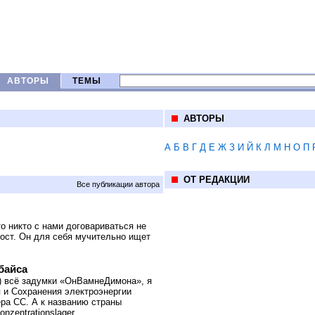
АВТОРЫ
ТЕМЫ
АВТОРЫ
А
Б
В
Г
Д
Е
Ж
З
И
Й
К
Л
М
Н
О
П
ОТ РЕДАКЦИИ
Все публикации автора
о никто с нами договариваться не
рост. Он для себя мучительно ищет
байса
?) всё задумки «ОнВамнеДимона», я
я и Сохранения электроэнергии
ра СС. А к названию страны
onzentrationslager…