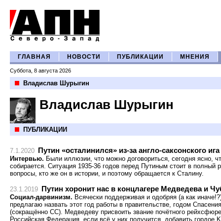
ГЛАВНАЯ
НОВОСТИ
ПУБЛИКАЦИИ
МНЕНИЯ
Суббота, 8 августа 2026
Владислав Шурыгин
Владислав Шурыгин
ПУБЛИКАЦИИ
Путин «осталинился» из-за англо-саксонского ига
7.1.2020
Интервью.
Были иллюзии, что можно договориться, сегодня ясно, чт
собирается. Ситуация 1935-36 годов перед Путиным стоит в полный 
вопросы, кто же он в истории, и поэтому обращается к Сталину.
Путин хоронит нас в концлагере Медведева и Чу
23.1.2019
Социал-дарвинизм.
Всячески поддерживая и одобряя (а как иначе!
предлагаю назвать этот год работы в правительстве, годом Спасени
(сокращённо СС). Медведеву присвоить звание почётного рейхсфюре
Российская Федерация, если всё у них получится, добавить гордое K