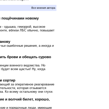
Все мнения автора
я пощёчинами новому
м - одышка, геморрой, высокое
ронте, вблизи ЛБС обычно, повышает
анову
чьи ошибочные решения, а иногда и
щить брови и обещать сурово
тенции военного ведомства. Но
 будет всем щастье! Ну, когда
 и сортир
чающий за оперативное реагирование
тельности, которая отзывается
а. Ко всему остальному они глухи.
ие и волчий билет, хорошо,
еские и порядочные люди, имеющие