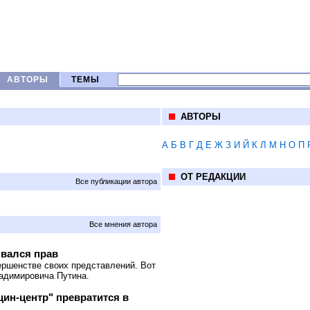
АВТОРЫ
ТЕМЫ
АВТОРЫ
А
Б
В
Г
Д
Е
Ж
З
И
Й
К
Л
М
Н
О
П
ОТ РЕДАКЦИИ
Все публикации автора
Все мнения автора
ывался прав
ершенстве своих представлений. Вот
ладимировича Путина.
цин-центр" превратится в