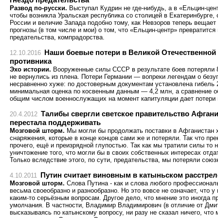
Развод по-русски.
Выступал Кудрин не где-нибудь, а в «Ельцин-цент
чтобы возникла Уральская республика со столицей в Екатеринбурге,
России и величие Запада подобно тому, как Невзоров теперь вещает
прогнозы (в том числе и мои) о том, что «Ельцин-центр» превратится
предательства, компрадорства.
Наши боевые потери в Великой Отечественной 
12.10.2016
противника
Эхо истории.
Вооруженные силы СССР в результате боев потеряли 8
не вернулись из плена. Потери Германии — вопреки легендам о без
несравненно хуже: по достоверным документам установлена гибель 
минимальная оценка по косвенным данным — 4,2 млн, а сравнение 
общим числом военнослужащих на момент капитуляции дает потери 
Талибы свергли светское правительство Афгани
20.4.2012
перестала поддерживать
Мозговой шторм.
Мы могли бы продолжать поставки в Афганистан х
снаряжения, которые в конце концов сами же и потеряли. Так что пр
прочего, ещё и преизрядной глупостью. Так как мы тратили силы то н
уничтожение того, что могли бы в своих собственных интересах отда
Только вследствие этого, по сути, предательства, мы потеряли союз
Путин считает виновным в катыньском расстрел
4.10.2011
Мозговой шторм.
Слова Путина - как и слова любого профессиональ
весьма своеобразно и разнообразно. Но это вовсе не означает, что у 
каким-то серьёзным вопросам. Другое дело, что мнение это иногда 
умолчания. В частности, Владимир Владимирович (в отличие от Дми
высказываясь по катынскому вопросу, ни разу не сказал ничего, что