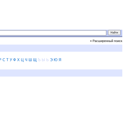
» Расширенный поиск
Р
С
Т
У
Ф
Х
Ц
Ч
Ш
Щ
Ъ
Ы
Ь
Э
Ю
Я