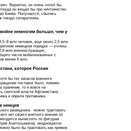
ре». Вероятно, он очень хотел бы,
 откуда он вещал бы про ничтожество
 из Киева. Получается, сбылись
 в гнездо сепаратизма,
войне немногим больше, чем у
,5–9 млн человек, еще около 2,5 млн
упречном немецком порядке — учтены
2,8 млн военнослужащих,
общего числа мобилизованных с
не менее 6 млн.
стана, которое Россия
отя бы тех запасов военного
екращение поставок было, помимо
а хранение, то и вовсе на
ть светской власти Афганистана.
ника и обрели противника.
е немцев
ного разведчика - можно трактовать
него нет своего внятного мнения по
приходится вычислять по фигурам
трия Анатольевича), неоднократно
 можно было бы трактовать как прямое