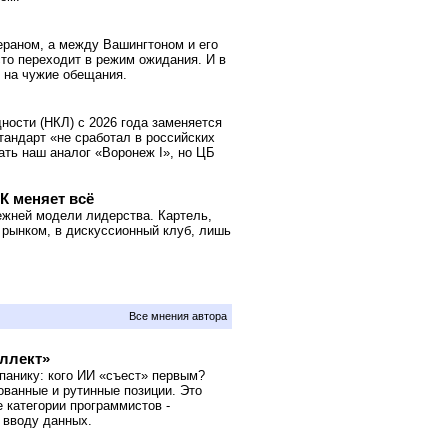
ераном, а между Вашингтоном и его
сто переходит в режим ожидания. И в
 на чужие обещания.
ности (НКЛ) с 2026 года заменяется
андарт «не сработал в российских
ать наш аналог «Воронеж I», но ЦБ
К меняет всё
жней модели лидерства. Картель,
й рынком, в дискуссионный клуб, лишь
Все мнения автора
еллект»
панику: кого ИИ «съест» первым?
ованные и рутинные позиции. Это
 категории программистов -
 вводу данных.