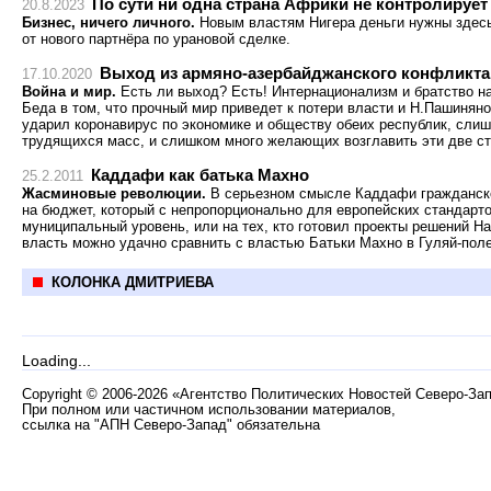
По сути ни одна страна Африки не контролирует
20.8.2023
Бизнес, ничего личного.
Новым властям Нигера деньги нужны здесь
от нового партнёра по урановой сделке.
Выход из армяно-азербайджанского конфликта 
17.10.2020
Война и мир.
Есть ли выход? Есть! Интернационализм и братство на
Беда в том, что прочный мир приведет к потери власти и Н.Пашиня
ударил коронавирус по экономике и обществу обеих республик, сли
трудящихся масс, и слишком много желающих возглавить эти две с
Каддафи как батька Махно
25.2.2011
Жасминовые революции.
В серьезном смысле Каддафи гражданско
на бюджет, который с непропорционально для европейских стандарт
муниципальный уровень, или на тех, кто готовил проекты решений На
власть можно удачно сравнить с властью Батьки Махно в Гуляй-поле
КОЛОНКА ДМИТРИЕВА
Loading...
Copyright
©
2006-2026 «Агентство Политических Новостей Северо-За
При полном или частичном использовании материалов,
ссылка на "АПН Северо-Запад" обязательна