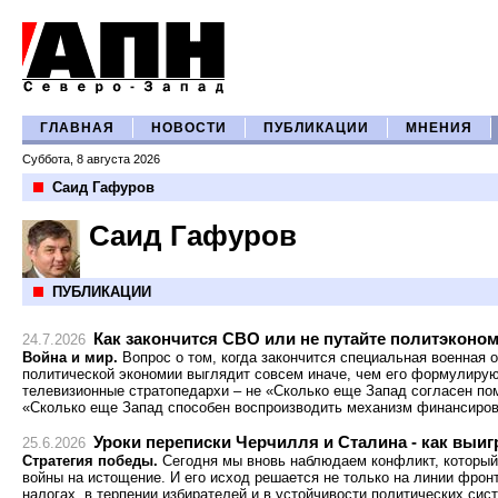
ГЛАВНАЯ
НОВОСТИ
ПУБЛИКАЦИИ
МНЕНИЯ
Суббота, 8 августа 2026
Саид Гафуров
Саид Гафуров
ПУБЛИКАЦИИ
Как закончится СВО или не путайте политэкон
24.7.2026
Война и мир.
Вопрос о том, когда закончится специальная военная о
политической экономии выглядит совсем иначе, чем его формулирую
телевизионные стратопедархи – не «Сколько еще Запад согласен по
«Сколько еще Запад способен воспроизводить механизм финансиров
Уроки переписки Черчилля и Сталина - как выи
25.6.2026
Стратегия победы.
Сегодня мы вновь наблюдаем конфликт, который
войны на истощение. И его исход решается не только на линии фрон
налогах, в терпении избирателей и в устойчивости политических сис