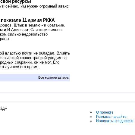
 свои ресурсы
 и сейчас. Им нужен огромный аванс
показала 11 армия РККА
родов. Штык в землю - и братание.
ном и И.Алиевым. Слишком сильно
шком сильно недовольство
траны.
й властью почти не обладал. Влиять
ов высокой концентрацией уходил на
родных собраний, он не мог. Его
 в лучшее его время.
Все колонки автора
пад»
О проекте
Реклама на сайте
Написать в редакцию