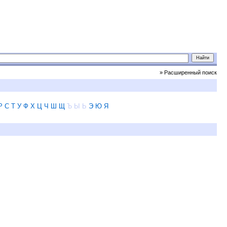
» Расширенный поиск
Р
С
Т
У
Ф
Х
Ц
Ч
Ш
Щ
Ъ
Ы
Ь
Э
Ю
Я