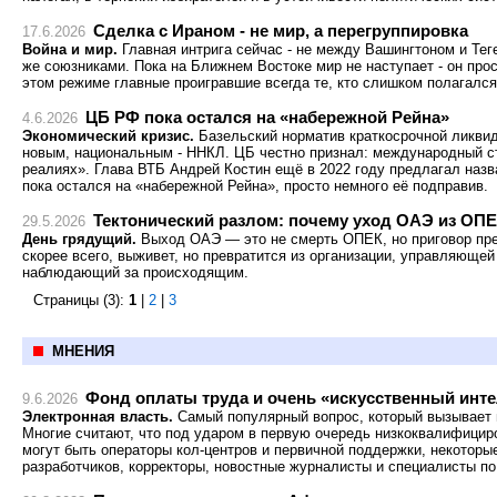
Сделка с Ираном - не мир, а перегруппировка
17.6.2026
Война и мир.
Главная интрига сейчас - не между Вашингтоном и Тег
же союзниками. Пока на Ближнем Востоке мир не наступает - он про
этом режиме главные проигравшие всегда те, кто слишком полагался
ЦБ РФ пока остался на «набережной Рейна»
4.6.2026
Экономический кризис.
Базельский норматив краткосрочной ликвид
новым, национальным - ННКЛ. ЦБ честно признал: международный ст
реалиях». Глава ВТБ Андрей Костин ещё в 2022 году предлагал назв
пока остался на «набережной Рейна», просто немного её подправив.
Тектонический разлом: почему уход ОАЭ из ОПЕ
29.5.2026
День грядущий.
Выход ОАЭ — это не смерть ОПЕК, но приговор пре
скорее всего, выживет, но превратится из организации, управляюще
наблюдающий за происходящим.
Страницы (3):
1
|
2
|
3
МНЕНИЯ
Фонд оплаты труда и очень «искусственный инт
9.6.2026
Электронная власть.
Самый популярный вопрос, который вызывает 
Многие считают, что под ударом в первую очередь низкоквалифицир
могут быть операторы кол-центров и первичной поддержки, некоторые
разработчиков, корректоры, новостные журналисты и специалисты по