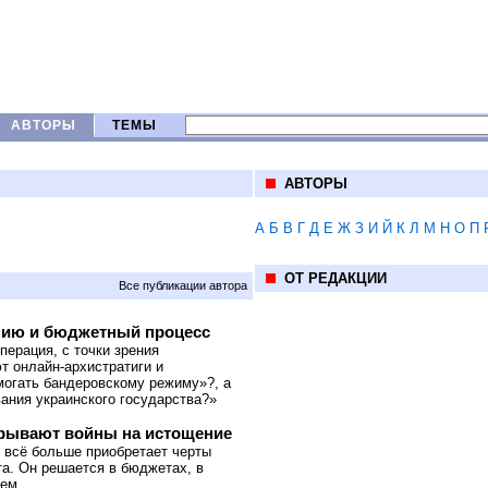
АВТОРЫ
ТЕМЫ
АВТОРЫ
А
Б
В
Г
Д
Е
Ж
З
И
Й
К
Л
М
Н
О
П
ОТ РЕДАКЦИИ
Все публикации автора
омию и бюджетный процесс
перация, с точки зрения
т онлайн-архистратиги и
могать бандеровскому режиму»?, а
ания украинского государства?»
грывают войны на истощение
 всё больше приобретает черты
та. Он решается в бюджетах, в
тем.