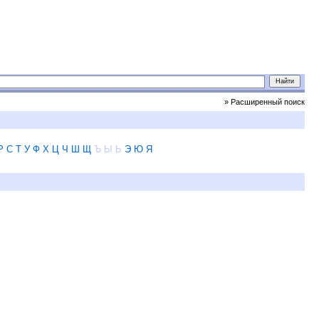
» Расширенный поиск
Р
С
Т
У
Ф
Х
Ц
Ч
Ш
Щ
Ъ
Ы
Ь
Э
Ю
Я