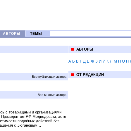
АВТОРЫ
ТЕМЫ
АВТОРЫ
А
Б
В
Г
Д
Е
Ж
З
И
Й
К
Л
М
Н
О
П
ОТ РЕДАКЦИИ
Все публикации автора
Все мнения автора
ясь с товарищами и организациями.
с Президентом РФ Медведевым, хотя
устимости подобных действий без
глашения с Зюгановым…