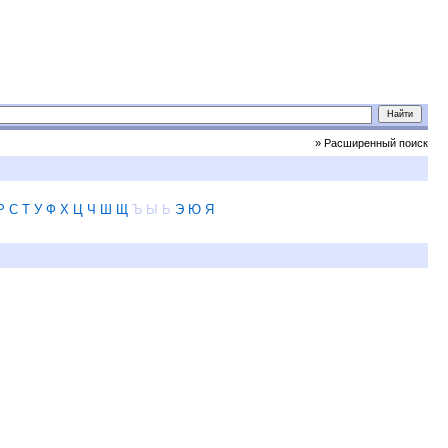
» Расширенный поиск
Р
С
Т
У
Ф
Х
Ц
Ч
Ш
Щ
Ъ
Ы
Ь
Э
Ю
Я