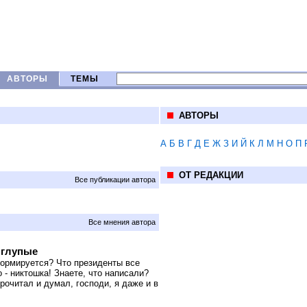
АВТОРЫ
ТЕМЫ
АВТОРЫ
А
Б
В
Г
Д
Е
Ж
З
И
Й
К
Л
М
Н
О
П
ОТ РЕДАКЦИИ
Все публикации автора
Все мнения автора
 глупые
формируется? Что президенты все
о - никтошка! Знаете, что написали?
рочитал и думал, господи, я даже и в