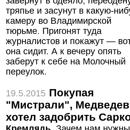
завернут в одеяло, переоден
тряпье и засунут в какую-ниб
камеру во Владимирской
тюрьме. Пригонят туда
журналистов и покажут — во
она сидит. А к вечеру опять
заберут к себе на Молочный
переулок.
Покупая
19.5.2015
"Мистрали", Медведев
хотел задобрить Сарк
Кремлядь.
Зачем нам нужны