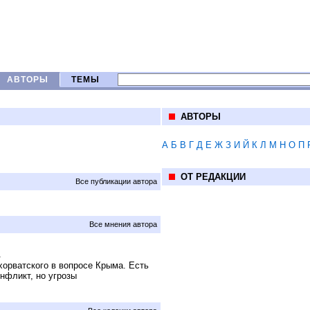
АВТОРЫ
ТЕМЫ
АВТОРЫ
А
Б
В
Г
Д
Е
Ж
З
И
Й
К
Л
М
Н
О
П
ОТ РЕДАКЦИИ
Все публикации автора
Все мнения автора
хорватского в вопросе Крыма. Есть
онфликт, но угрозы