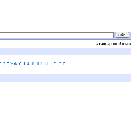
» Расширенный поиск
Р
С
Т
У
Ф
Х
Ц
Ч
Ш
Щ
Ъ
Ы
Ь
Э
Ю
Я