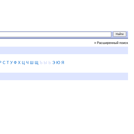
» Расширенный поиск
Р
С
Т
У
Ф
Х
Ц
Ч
Ш
Щ
Ъ
Ы
Ь
Э
Ю
Я