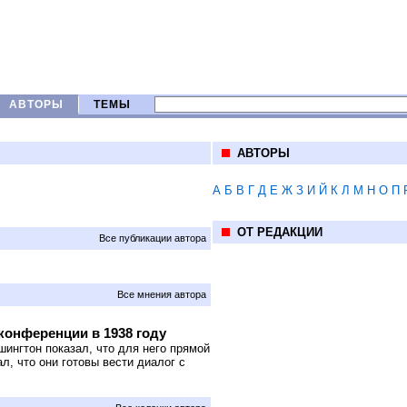
АВТОРЫ
ТЕМЫ
АВТОРЫ
А
Б
В
Г
Д
Е
Ж
З
И
Й
К
Л
М
Н
О
П
ОТ РЕДАКЦИИ
Все публикации автора
Все мнения автора
 конференции в 1938 году
ингтон показал, что для него прямой
л, что они готовы вести диалог с