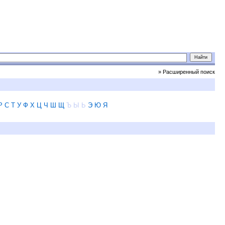
» Расширенный поиск
Р
С
Т
У
Ф
Х
Ц
Ч
Ш
Щ
Ъ
Ы
Ь
Э
Ю
Я