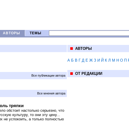
АВТОРЫ
ТЕМЫ
АВТОРЫ
А
Б
В
Г
Д
Е
Ж
З
И
Й
К
Л
М
Н
О
П
ОТ РЕДАКЦИИ
Все публикации автора
Все мнения автора
роль тряпки
ло обстоит настолько серьезно, что
скую культуру, то они эту цену...
х не успокоить, а только полностью