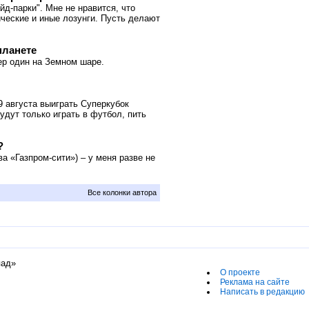
д-парки". Мне не нравится, что
ческие и иные лозунги. Пусть делают
планете
ер один на Земном шаре.
9 августа выиграть Суперкубок
удут только играть в футбол, пить
?
 «Газпром-сити») – у меня разве не
Все колонки автора
пад»
О проекте
Реклама на сайте
Написать в редакцию