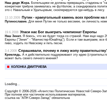
Наш дядя Жора.
Болельщики не должны превращать стадионы в "гай
конкретная трибуна занималась не футболом, а скандировала полити
это с Навальным и Удальцовым, скооперируются где-нибудь в лесу.
Путин - краеугольный камень всех проблем на 
13.10.2009
Путинославие.
Для меня Путин не только весомее, он личность ном
Упаси нас Бог выиграть чемпионат Европы
19.6.2008
Наш Зенит.
Я боюсь, что же будет тогда со страной. Нам еще надо 2
Европы ("Зенит" - "Манчестер-Юнайтед"). Если и там выиграем, все б
пиво, ходить по Невскому и петь песни.
Спрашивали, почему я лижу жопу правительству
3.4.2008
Кремлядь.
А я действительно поддерживают эту идею (строительства
может быть своего личного мнения?
КОЛОНКА ДМИТРИЕВА
Loading...
Copyright
©
2006-2026 «Агентство Политических Новостей Северо-За
При полном или частичном использовании материалов,
ссылка на "АПН Северо-Запад" обязательна