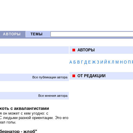
АВТОРЫ
ТЕМЫ
АВТОРЫ
А
Б
В
Г
Д
Е
Ж
З
И
Й
К
Л
М
Н
О
П
ОТ РЕДАКЦИИ
Все публикации автора
Все мнения автора
хоть с аквалангистами
 он может с кем угодно: с
С людьми разной ориентации. Это его
вал голы.
бернатор - жлоб"