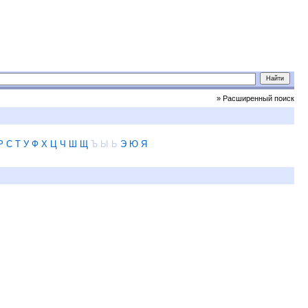
» Расширенный поиск
Р
С
Т
У
Ф
Х
Ц
Ч
Ш
Щ
Ъ
Ы
Ь
Э
Ю
Я