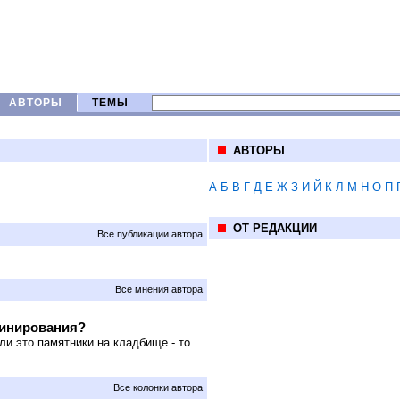
АВТОРЫ
ТЕМЫ
АВТОРЫ
А
Б
В
Г
Д
Е
Ж
З
И
Й
К
Л
М
Н
О
П
ОТ РЕДАКЦИИ
Все публикации автора
Все мнения автора
минирования?
ли это памятники на кладбище - то
Все колонки автора