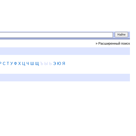
» Расширенный поиск
Р
С
Т
У
Ф
Х
Ц
Ч
Ш
Щ
Ъ
Ы
Ь
Э
Ю
Я