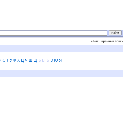
» Расширенный поиск
Р
С
Т
У
Ф
Х
Ц
Ч
Ш
Щ
Ъ
Ы
Ь
Э
Ю
Я