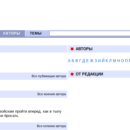
АВТОРЫ
ТЕМЫ
АВТОРЫ
А
Б
В
Г
Д
Е
Ж
З
И
Й
К
Л
М
Н
О
П
ОТ РЕДАКЦИИ
Все публикации автора
Все мнения автора
войскам пройти вперед, как в тылу
ки бросать.
Все колонки автора