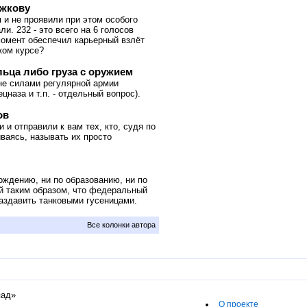
ыжкову
 и не проявили при этом особого
ли. 232 - это всего на 6 голосов
момент обеспечил карьерный взлёт
ком курсе?
ьца либо груза с оружием
 не силами регулярной армии
наза и т.п. - отдельный вопрос).
ов
 и отправили к вам тех, кто, судя по
ваясь, называть их просто
ождению, ни по образованию, ни по
ой таким образом, что федеральный
раздавить танковыми гусеницами.
Все колонки автора
пад»
О проекте