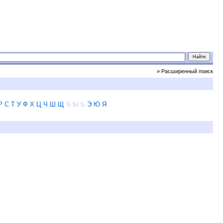
» Расширенный поиск
Р
С
Т
У
Ф
Х
Ц
Ч
Ш
Щ
Ъ
Ы
Ь
Э
Ю
Я