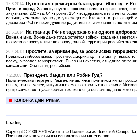
Путин стал премьером благодаря "Яблоку" и Р
17.8.2014
Путин и народ.
За него депутаты проголосовали с первого раза, хотя
энтузиазма: 232 - за, 84 - против, 134 - воздержались или не голосова
больше, чем было нужно для утверждения. Кто же в тот решающий 
директора ФСБ и последующие радикальные изменения в политичес
На границе РФ не задержано ни одного добровол
18.6.2014
Война и мир.
Война даже тогда остаётся войной, когда она ведётся
(возможное присутствие на сопредельной территории российского спец
Простите, американцы, за российских террорист
20.4.2013
Гримасы либерализма.
Простите, американцы, что мы тут вырастили
всему, оказался террористами. Было бы нечестно, стыдливо открещи
кавказцами. Они наши, российские.
Президент, бандит или Робин Гуд?
7.2.2008
Политический портрет.
Рамзан, не являясь политиком ни по происх
опыту, тем не менее, интуитивно смог построить отношения с Москв
центр сейчас «от пуза» кормит тех, кого ещё совсем недавно хотел 
КОЛОНКА ДМИТРИЕВА
Loading...
Copyright
©
2006-2026 «Агентство Политических Новостей Северо-За
При полном или частичном использовании материалов,