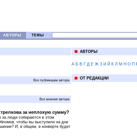
АВТОРЫ
ТЕМЫ
АВТОРЫ
А
Б
В
Г
Д
Е
Ж
З
И
Й
К
Л
М
Н
О
П
ОТ РЕДАКЦИИ
Все публикации автора
Все мнения автора
Стрелкова за неплохую сумму?
о за люди собираются в этом
Обломов, чтобы вы выступили на дне
шение? И, в общем, в конверте будет