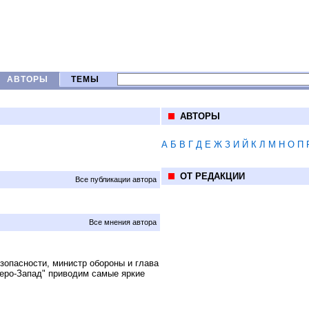
АВТОРЫ
ТЕМЫ
АВТОРЫ
А
Б
В
Г
Д
Е
Ж
З
И
Й
К
Л
М
Н
О
П
ОТ РЕДАКЦИИ
Все публикации автора
Все мнения автора
зопасности, министр обороны и глава
еро-Запад" приводим самые яркие