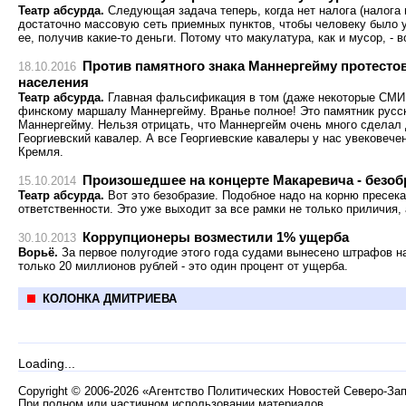
Театр абсурда.
Следующая задача теперь, когда нет налога (налога 
достаточно массовую сеть приемных пунктов, чтобы человеку было 
ее, получив какие-то деньги. Потому что макулатура, как и мусор, - 
Против памятного знака Маннергейму протесто
18.10.2016
населения
Театр абсурда.
Главная фальсификация в том (даже некоторые СМИ е
финскому маршалу Маннергейму. Вранье полное! Это памятник русс
Маннергейму. Нельзя отрицать, что Маннергейм очень много сделал
Георгиевский кавалер. А все Георгиевские кавалеры у нас увековече
Кремля.
Произошедшее на концерте Макаревича - безоб
15.10.2014
Театр абсурда.
Вот это безобразие. Подобное надо на корню пресека
ответственности. Это уже выходит за все рамки не только приличия,
Коррупционеры возместили 1% ущерба
30.10.2013
Ворьё.
За первое полугодие этого года судами вынесено штрафов н
только 20 миллионов рублей - это один процент от ущерба.
КОЛОНКА ДМИТРИЕВА
Loading...
Copyright
©
2006-2026 «Агентство Политических Новостей Северо-За
При полном или частичном использовании материалов,