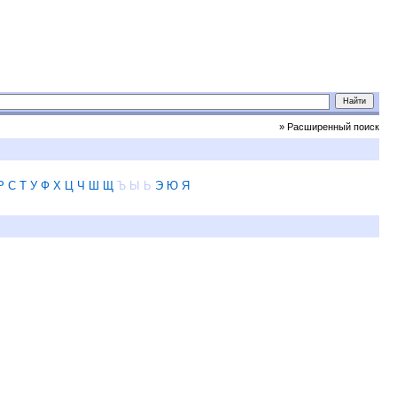
» Расширенный поиск
Р
С
Т
У
Ф
Х
Ц
Ч
Ш
Щ
Ъ
Ы
Ь
Э
Ю
Я