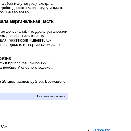
на сбор макулатуры), создать
удобно донести макулатуру и сдать
вообще это товар.
вала маргинальная часть
е допускали), что доску установили
кому генерал-лейтенанту
 для Российской империи. Он
ны на досках в Георгиевском зале
разие
ть и привлекать виновных к
 а вообще Уголовного кодекса.
а 20 миллиардов рублей. Возмещено
Все колонки автора
пад»
О проекте