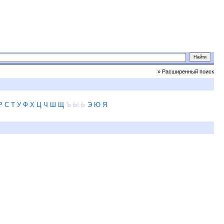
» Расширенный поиск
Р
С
Т
У
Ф
Х
Ц
Ч
Ш
Щ
Ъ
Ы
Ь
Э
Ю
Я