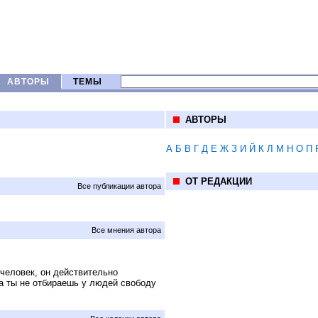
АВТОРЫ
ТЕМЫ
АВТОРЫ
А
Б
В
Г
Д
Е
Ж
З
И
Й
К
Л
М
Н
О
П
ОТ РЕДАКЦИИ
Все публикации автора
Все мнения автора
человек, он действительно
ка ты не отбираешь у людей свободу