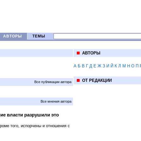
АВТОРЫ
ТЕМЫ
АВТОРЫ
А
Б
В
Г
Д
Е
Ж
З
И
Й
К
Л
М
Н
О
П
ОТ РЕДАКЦИИ
Все публикации автора
Все мнения автора
ие власти разрушили это
роме того, испорчены и отношения с