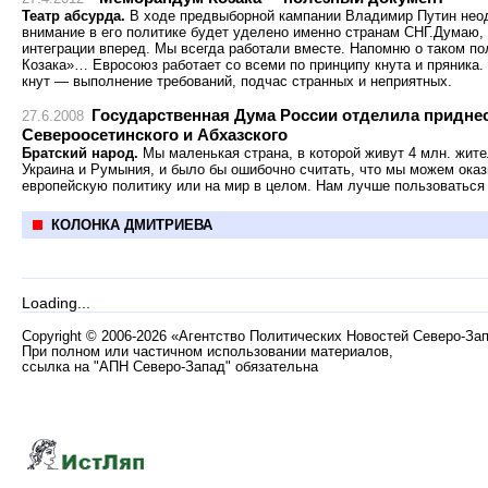
Театр абсурда.
В ходе предвыборной кампании Владимир Путин неод
внимание в его политике будет уделено именно странам СНГ.Думаю, 
интеграции вперед. Мы всегда работали вместе. Напомню о таком п
Козака»… Евросоюз работает со всеми по принципу кнута и пряника. 
кнут — выполнение требований, подчас странных и неприятных.
Государственная Дума России отделила придне
27.6.2008
Североосетинского и Абхазского
Братский народ.
Мы маленькая страна, в которой живут 4 млн. жител
Украина и Румыния, и было бы ошибочно считать, что мы можем оказ
европейскую политику или на мир в целом. Нам лучше пользоваться
КОЛОНКА ДМИТРИЕВА
Loading...
Copyright
©
2006-2026 «Агентство Политических Новостей Северо-За
При полном или частичном использовании материалов,
ссылка на "АПН Северо-Запад" обязательна