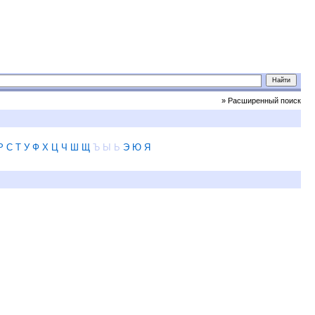
» Расширенный поиск
Р
С
Т
У
Ф
Х
Ц
Ч
Ш
Щ
Ъ
Ы
Ь
Э
Ю
Я