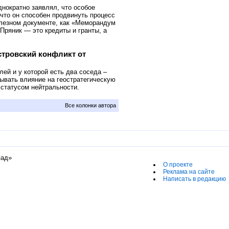
нократно заявлял, что особое
что он способен продвинуть процесс
олезном документе, как «Меморандум
Пряник — это кредиты и гранты, а
стровский конфликт от
ей и у которой есть два соседа –
ывать влияние на геостратегическую
 статусом нейтральности.
Все колонки автора
пад»
О проекте
Реклама на сайте
Написать в редакцию