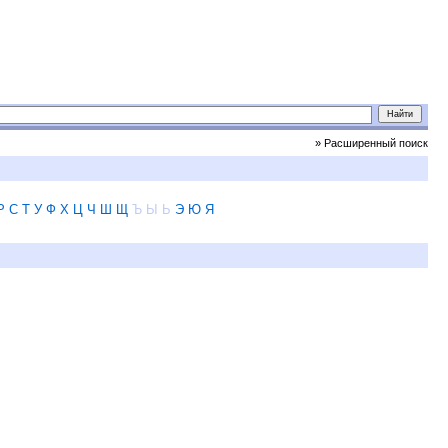
» Расширенный поиск
Р
С
Т
У
Ф
Х
Ц
Ч
Ш
Щ
Ъ
Ы
Ь
Э
Ю
Я