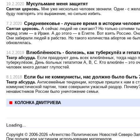
Мусульмане меня защитят
19.2.2020
Святая церковь.
Мне уже несколько человек звонили. Одни - с желан
буду повторять это выражение, но сильно избить.
Средневековье - лучшее время в истории челове
7.2.2020
Святая церковь.
А сейчас людей не сжигают? Но только сотнями тыс
перед этим — в Ираке. А до этого — в Египте. Вот взять Россию. Он
Они забирали людей в рабство. Но такого количества абортов не бы
обновлялась.
Влюблённость - болезнь, как туберкулёз и гепат
14.2.2019
Театр абсурда.
Если празднуют день всех влюблённых, тогда надо 
туберкулёзом, День больных гепатитом A, B, C. Кто влюблён – это о
человек много делает глупостей.
Если бы не коммунисты, нас должно было быть 
8.1.2018
Театр абсурда.
Антисемейные тенденции, которые пришли к нам в с
коммунистической партии, тоже совершили ужасный раздор. Почему?
ненавистников России было уничтожение семьи.
КОЛОНКА ДМИТРИЕВА
Loading...
Copyright
©
2006-2026 «Агентство Политических Новостей Северо-За
При полном или частичном использовании материалов,