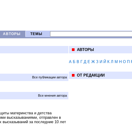
АВТОРЫ
ТЕМЫ
АВТОРЫ
А
Б
В
Г
Д
Е
Ж
З
И
Й
К
Л
М
Н
О
П
ОТ РЕДАКЦИИ
Все публикации автора
Все мнения автора
щиты материнства и детства
ми высказываниями, отправлен в
их высказываний за последние 10 лет