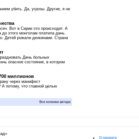
ием убить. Да, угрозы. Другие, я не
чества
яч. Вот в Сирии это происходит. А
а до этого монголам платила дань.
ло. Детей рожали дюжинами. Страна
ит
праздновать День больных
чень опасное состояние, в котором
700 миллионов
трану через манифест
 А потому, что главной целью
Все колонки автора
пад»
О проекте