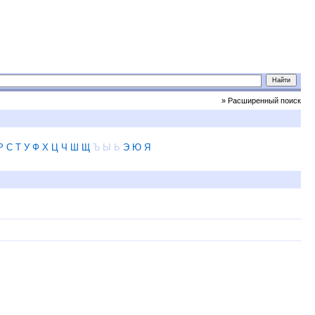
» Расширенный поиск
Р
С
Т
У
Ф
Х
Ц
Ч
Ш
Щ
Ъ
Ы
Ь
Э
Ю
Я