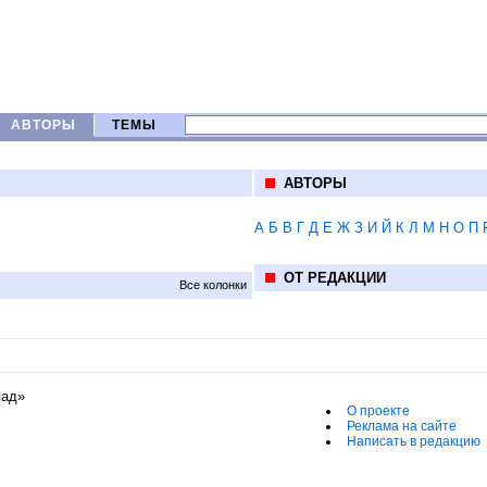
АВТОРЫ
ТЕМЫ
АВТОРЫ
А
Б
В
Г
Д
Е
Ж
З
И
Й
К
Л
М
Н
О
П
ОТ РЕДАКЦИИ
Все колонки
пад»
О проекте
Реклама на сайте
Написать в редакцию