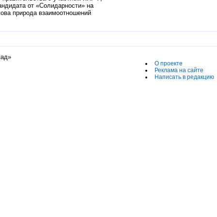
кандидата от «Солидарности» на
акова природа взаимоотношений
пад»
О проекте
Реклама на сайте
Написать в редакцию