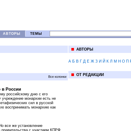
АВТОРЫ
ТЕМЫ
АВТОРЫ
А
Б
В
Г
Д
Е
Ж
З
И
Й
К
Л
М
Н
О
П
ОТ РЕДАКЦИИ
Все колонки
 в России
му российскому дню с его
у учреждение монархии есть не
метафизических сил в русской
тую воспринимать монархию как
Но все же установление
е правительства с участием КПРФ,