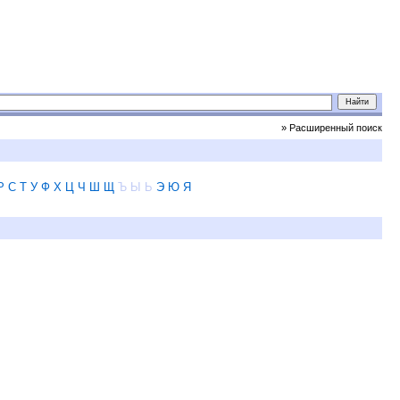
» Расширенный поиск
Р
С
Т
У
Ф
Х
Ц
Ч
Ш
Щ
Ъ
Ы
Ь
Э
Ю
Я