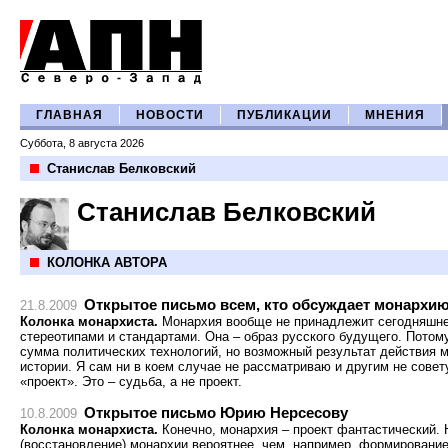
ГЛАВНАЯ
НОВОСТИ
ПУБЛИКАЦИИ
МНЕНИЯ
Суббота, 8 августа 2026
Станислав Белковский
Станислав Белковский
КОЛОНКА АВТОРА
Открытое письмо всем, кто обсуждает монархию
21.8.2009
Колонка монархиста.
Монархия вообще не принадлежит сегодняшне
стереотипами и стандартами. Она – образ русского будущего. Потом
сумма политических технологий, но возможный результат действия 
истории. Я сам ни в коем случае не рассматриваю и другим не сове
«проект». Это – судьба, а не проект.
Открытое письмо Юрию Нерсесову
10.8.2009
Колонка монархиста.
Конечно, монархия – проект фантастический. 
(восстановление) монархии вероятнее, чем, например, формировани