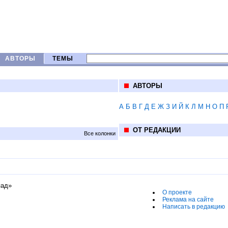
АВТОРЫ
ТЕМЫ
АВТОРЫ
А
Б
В
Г
Д
Е
Ж
З
И
Й
К
Л
М
Н
О
П
ОТ РЕДАКЦИИ
Все колонки
пад»
О проекте
Реклама на сайте
Написать в редакцию