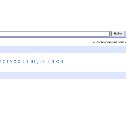
» Расширенный поиск
Р
С
Т
У
Ф
Х
Ц
Ч
Ш
Щ
Ъ
Ы
Ь
Э
Ю
Я