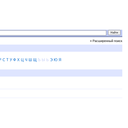
» Расширенный поиск
Р
С
Т
У
Ф
Х
Ц
Ч
Ш
Щ
Ъ
Ы
Ь
Э
Ю
Я