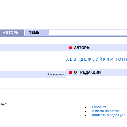
АВТОРЫ
ТЕМЫ
АВТОРЫ
А
Б
В
Г
Д
Е
Ж
З
И
Й
К
Л
М
Н
О
П
ОТ РЕДАКЦИИ
Все колонки
пад»
О проекте
Реклама на сайте
Написать в редакцию