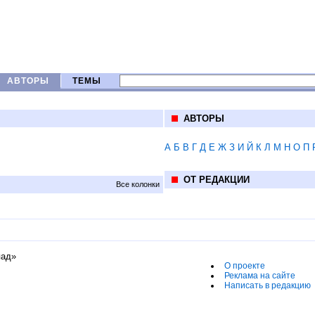
АВТОРЫ
ТЕМЫ
АВТОРЫ
А
Б
В
Г
Д
Е
Ж
З
И
Й
К
Л
М
Н
О
П
ОТ РЕДАКЦИИ
Все колонки
пад»
О проекте
Реклама на сайте
Написать в редакцию