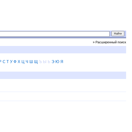
» Расширенный поиск
Р
С
Т
У
Ф
Х
Ц
Ч
Ш
Щ
Ъ
Ы
Ь
Э
Ю
Я