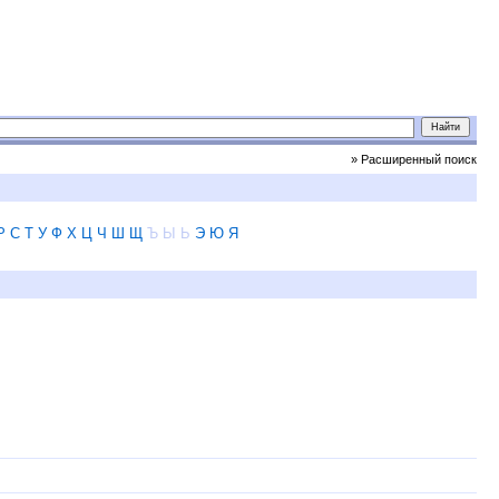
» Расширенный поиск
Р
С
Т
У
Ф
Х
Ц
Ч
Ш
Щ
Ъ
Ы
Ь
Э
Ю
Я