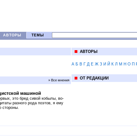
АВТОРЫ
ТЕМЫ
АВТОРЫ
А
Б
В
Г
Д
Е
Ж
З
И
Й
К
Л
М
Н
О
П
ОТ РЕДАКЦИИ
» Все мнения
ндистской машиной
ервых, это бред сивой кобылы, во-
цитаты разного рода поэтов, я ему
о стороны.