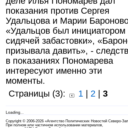
деле Илья Пономарев дал
показания против Сергея
Удальцова и Марии Бароново
«Удальцов был инициатором
сидячей забастовки», «Баро
призывала давить», - следст
в показаниях Пономарева
интересуют именно эти
моменты.
Страницы (3):
1
|
2
|
3
Loading...
Copyright
©
2006-2026 «Агентство Политических Новостей Северо-За
При полном или частичном использовании материалов,