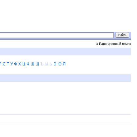
» Расширенный поиск
Р
С
Т
У
Ф
Х
Ц
Ч
Ш
Щ
Ъ
Ы
Ь
Э
Ю
Я