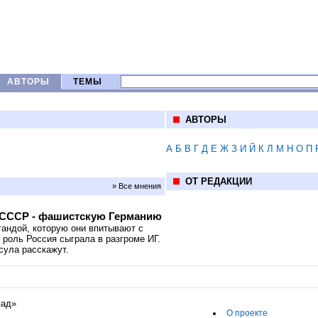
АВТОРЫ
ТЕМЫ
АВТОРЫ
А
Б
В
Г
Д
Е
Ж
З
И
Й
К
Л
М
Н
О
П
ОТ РЕДАКЦИИ
» Все мнения
к СССР - фашистскую Германию
гандой, которую они впитывают с
 роль Россия сыграла в разгроме ИГ.
сула расскажут.
пад»
О проекте