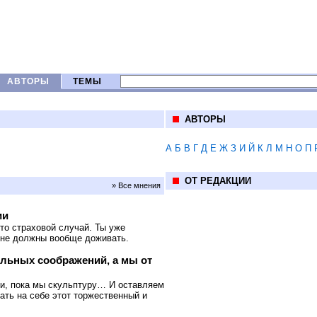
АВТОРЫ
ТЕМЫ
АВТОРЫ
А
Б
В
Г
Д
Е
Ж
З
И
Й
К
Л
М
Н
О
П
ОТ РЕДАКЦИИ
» Все мнения
ии
то страховой случай. Ты уже
% не должны вообще доживать.
ильных соображений, а мы от
ли, пока мы скульптуру… И оставляем
ать на себе этот торжественный и