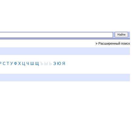
» Расширенный поиск
Р
С
Т
У
Ф
Х
Ц
Ч
Ш
Щ
Ъ
Ы
Ь
Э
Ю
Я