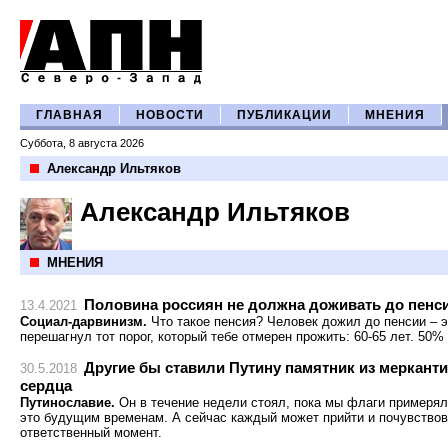
ГЛАВНАЯ
НОВОСТИ
ПУБЛИКАЦИИ
МНЕНИЯ
Суббота, 8 августа 2026
Александр Ильтяков
Александр Ильтяков
МНЕНИЯ
Половина россиян не должна доживать до пенс
13.4.2021
Социал-дарвинизм.
Что такое пенсия? Человек дожил до пенсии – э
перешагнул тот порог, который тебе отмерен прожить: 60-65 лет. 50
Другие бы ставили Путину памятник из меркант
30.5.2018
сердца
Путинославие.
Он в течение недели стоял, пока мы флаги примеря
это будущим временам. А сейчас каждый может прийти и почувствов
ответственный момент.