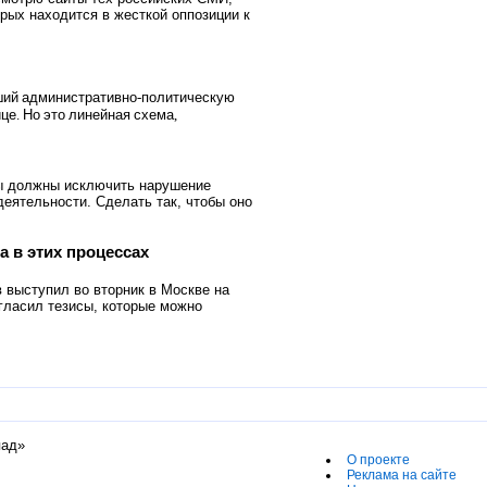
орых находится в жесткой оппозиции к
ший
административно
-
политическую
ице
.
Но
это
линейная
схема
,
Мы должны исключить нарушение
деятельности. Сделать так, чтобы оно
 в этих процессах
выступил во вторник в Москве на
гласил тезисы, которые можно
пад»
О проекте
Реклама на сайте