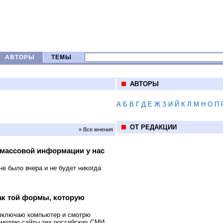
АВТОРЫ
ТЕМЫ
АВТОРЫ
А
Б
В
Г
Д
Е
Ж
З
И
Й
К
Л
М
Н
О
П
ОТ РЕДАКЦИИ
» Все мнения
 массовой информации у нас
е было вчера и не будет никогда
ак той формы, которую
Я включаю компьютер и смотрю
смотрю сайты тех российских СМИ,