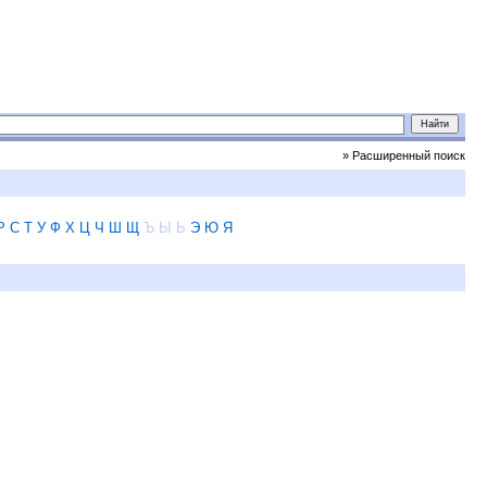
» Расширенный поиск
Р
С
Т
У
Ф
Х
Ц
Ч
Ш
Щ
Ъ
Ы
Ь
Э
Ю
Я