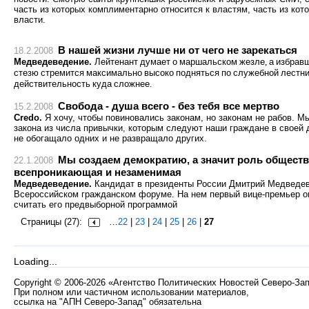
часть из которых комплиментарно относится к властям, часть из кот
власти.
В нашей жизни лучше ни от чего не зарекаться
18.2.2008
Медведеведение.
Лейтенант
думает
о
маршальском
жезле
,
а
избрав
стезю
стремится
максимально
высоко
подняться
по
служебной
лестн
действительность
куда
сложнее
.
Свобода - душа всего - без тебя все мертво
15.2.2008
Credo.
Я хочу, чтобы повиновались законам, но законам не рабов. 
закона из числа привычки, которым следуют наши граждане в своей 
не обогащало одних и не развращало других.
Мы создаем демократию, а значит роль общества
22.1.2008
всепроникающая и незаменимая
Медведеведение.
Кандидат в президенты России Дмитрий Медведев 
Всероссийском гражданском форуме. На нем первый вице-премьер о
считать его предвыборной программой
Страницы (27):
…
22
|
23
|
24
|
25
|
26
|
27
Loading...
Copyright
©
2006-2026 «Агентство Политических Новостей Северо-За
При полном или частичном использовании материалов,
ссылка на "АПН Северо-Запад" обязательна