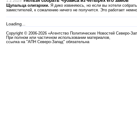
Нельзя собрать Чубайса из четырёх его замов
1.2.2025
Щупальца олигархии.
Я дико извиняюсь, но если вы хотели собрать
заместителей, к сожалению ничего не получится. Это работает немно
Loading...
Copyright
©
2006-2026 «Агентство Политических Новостей Северо-За
При полном или частичном использовании материалов,
ссылка на "АПН Северо-Запад" обязательна