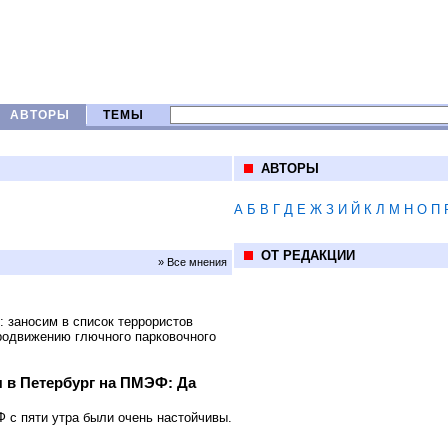
АВТОРЫ
ТЕМЫ
АВТОРЫ
А
Б
В
Г
Д
Е
Ж
З
И
Й
К
Л
М
Н
О
П
ОТ РЕДАКЦИИ
» Все мнения
: заносим в список террористов
родвижению глючного парковочного
 в Петербург на ПМЭФ: Да
 с пяти утра были очень настойчивы.