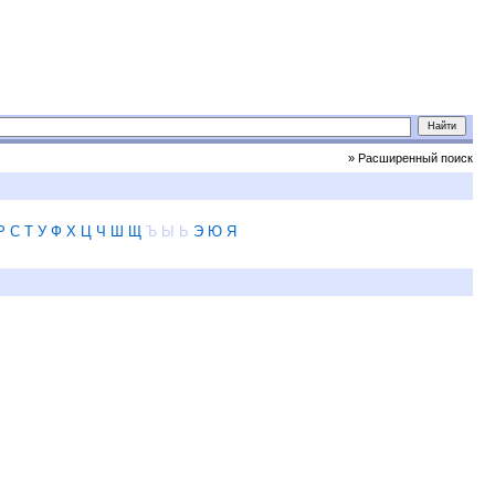
» Расширенный поиск
Р
С
Т
У
Ф
Х
Ц
Ч
Ш
Щ
Ъ
Ы
Ь
Э
Ю
Я