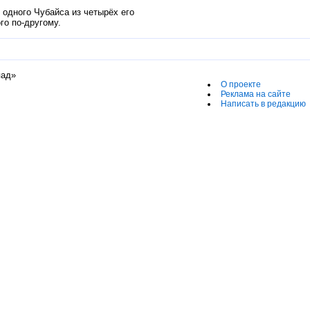
 одного Чубайса из четырёх его
го по-другому.
пад»
О проекте
Реклама на сайте
Написать в редакцию