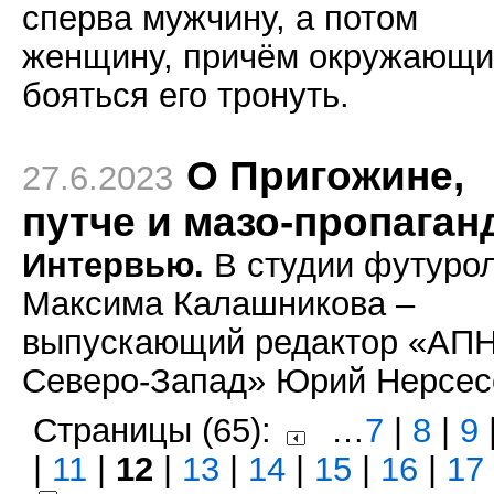
сперва мужчину, а потом
женщину, причём окружающи
бояться его тронуть.
О Пригожине,
27.6.2023
путче и мазо-пропаган
Интервью.
В студии футурол
Максима Калашникова –
выпускающий редактор «АП
Северо-Запад» Юрий Нерсес
Страницы (65):
…
7
|
8
|
9
|
11
|
12
|
13
|
14
|
15
|
16
|
17