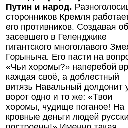
Путин и народ.
Разноголоси
сторонников Кремля работае
его противников. Создавая о
засевшего в Геленджике
гигантского многоглавого Зме
Горыныча. Его пасти на вопр
«Чьи хоромы?» наперебой вр
каждая своё, а доблестный
витязь Навальный долдонит 
ворот одно и то же: «Твои
хоромы, чудище поганое! На
кровные деньги людей русск
построены!» Именно такая