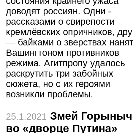
состояния крайнего ужаса
доводят россиян. Одни -
рассказами о свирепости
кремлёвских опричников, дру
— байками о зверствах наня
Вашингтоном противников
режима. Агитпропу удалось
раскрутить три забойных
сюжета, но с их героями
возникли проблемы.
Змей Горыныч
25.1.2021
во «дворце Путина»