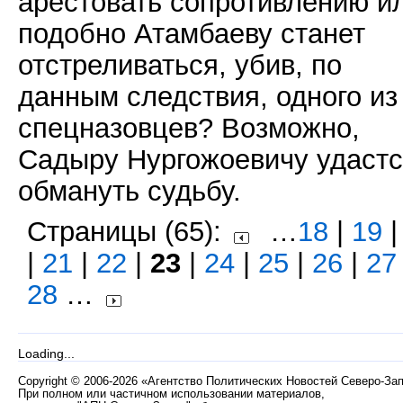
арестовать сопротивлению и
подобно Атамбаеву станет
отстреливаться, убив, по
данным следствия, одного из
спецназовцев? Возможно,
Садыру Нургожоевичу удаст
обмануть судьбу.
Страницы (65):
…
18
|
19
|
21
|
22
|
23
|
24
|
25
|
26
|
27
28
…
Loading...
Copyright
©
2006-2026 «Агентство Политических Новостей Северо-За
При полном или частичном использовании материалов,