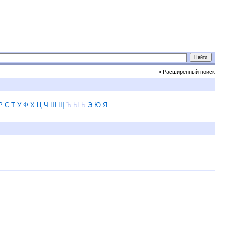
» Расширенный поиск
Р
С
Т
У
Ф
Х
Ц
Ч
Ш
Щ
Ъ
Ы
Ь
Э
Ю
Я