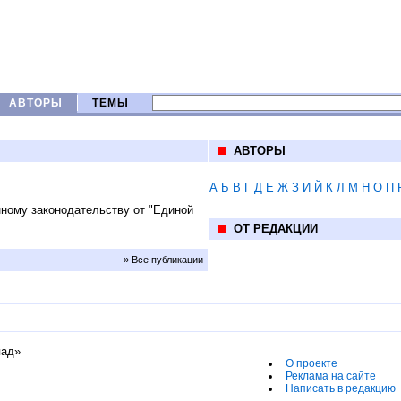
АВТОРЫ
ТЕМЫ
АВТОРЫ
А
Б
В
Г
Д
Е
Ж
З
И
Й
К
Л
М
Н
О
П
ному законодательству от "Единой
ОТ РЕДАКЦИИ
» Все публикации
пад»
О проекте
Реклама на сайте
Написать в редакцию