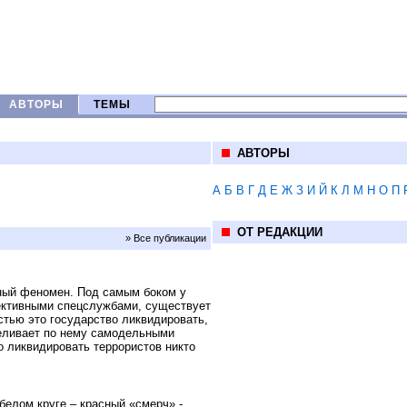
АВТОРЫ
ТЕМЫ
АВТОРЫ
А
Б
В
Г
Д
Е
Ж
З
И
Й
К
Л
М
Н
О
П
ОТ РЕДАКЦИИ
» Все публикации
ный феномен. Под самым боком у
фективными спецслужбами, существует
стью это государство ликвидировать,
треливает по нему самодельными
о ликвидировать террористов никто
белом круге – красный «смерч» -