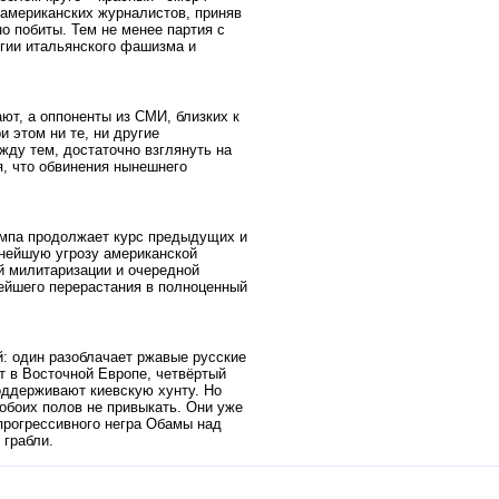
 американских журналистов, приняв
но побиты. Тем не менее партия с
огии итальянского фашизма и
т, а оппоненты из СМИ, близких к
 этом ни те, ни другие
жду тем, достаточно взглянуть на
я, что обвинения нынешнего
мпа продолжает курс предыдущих и
внейшую угрозу американской
й милитаризации и очередной
ейшего перерастания в полноценный
: один разоблачает ржавые русские
т в Восточной Европе, четвёртый
поддерживают киевскую хунту. Но
боих полов не привыкать. Они уже
прогрессивного негра Обамы над
 грабли.