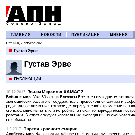
ГЛАВНАЯ
НОВОСТИ
ПУБЛИКАЦИИ
МНЕНИЯ
Пятница, 7 августа 2026
Густав Эрве
Густав Эрве
ПУБЛИКАЦИИ
Зачем Израилю ХАМАС?
18.12.2017
Война и мир.
Уже 30 лет на Ближнем Востоке наблюдается загадоч
экономически развитого государства, с превосходной армией и эф
радикальное движение, которое декларирует своё стремление полно
его население изгнать или истребить, а пока что периодически пос
ракетами. В ответ следуют карательные экспедиции, но окончательн
не собирается.
Партия красного смерча
1.5.2017
Арабский мир.
Флаг партии: чёрное поле, белый круг посередине, в 