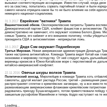
вызывал соответствующие ассоциации. Известен случай, когда двое
его за свастику, попытались сорвать партийный плакат и были изряд
самого начала отрицала какое бы то ни было влияние на себя идеол
немецкого национал-социализма.
Еврейские "ватники" Трампа
31.3.2017
Вашингтонский обком.
Околокремлёвские патриоты Трампа воспеваю
Демократической партии США, клеймят фашистом и антисемитом. При
демонстративно не замечают, кто окружает хозяина Белого Дома. Ме
семью Трампа, его кабинет и его внешнюю политику, чтобы убедитьс
президента США в антисемитизме - неприкрытая ложь.
Дядя Сэм окружает Поднебесную
18.1.2017
Третья Мировая.
Новая американская администрация Дональда Тра
также настроена антикитайски. Команда Трампа видит Китай как гла
экономике и мировому господству. От неё следует ждать дальнейше
вереницы кризисов в Южно-Китайском море с перспективой их дальн
китайско-американский конфликт.
Овечьи шкуры волков Трампа
22.11.2016
Политический зоосад.
Миролюбцев в команде Трампа хоть отбавляй
самолеты, другой желает распада России, третий – размещения раке
распространяет сплетни о кремлёвских заговорах, ну а все вместе 
размахивающим американскими флажками кремлёвским патриоткам о
радовались приходу Буша-младшего, потом приветствовали победу 
замшелым русофобом Маккейном и теперь бодро наступают на те же
Loading...