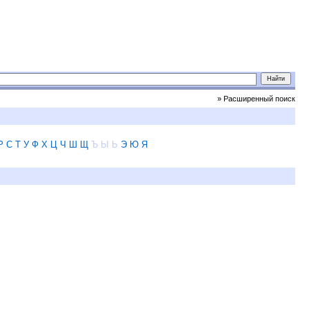
» Расширенный поиск
Р
С
Т
У
Ф
Х
Ц
Ч
Ш
Щ
Ъ
Ы
Ь
Э
Ю
Я