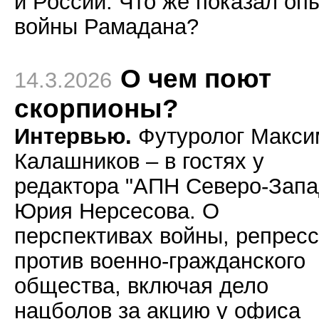
и России. Что же показал оп
войны Рамадана?
О чем поют
14.3.2026
скорпионы?
Интервью.
Футуролог Макси
Калашников – в гостях у
редактора "АПН Северо-Запа
Юрия Нерсесова. О
перспективах войны, репрес
против военно-гражданского
общества, включая дело
нацболов за акцию у офиса