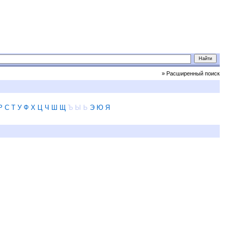
» Расширенный поиск
Р
С
Т
У
Ф
Х
Ц
Ч
Ш
Щ
Ъ
Ы
Ь
Э
Ю
Я