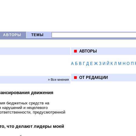
АВТОРЫ
ТЕМЫ
АВТОРЫ
А
Б
В
Г
Д
Е
Ж
З
И
Й
К
Л
М
Н
О
П
ОТ РЕДАКЦИИ
» Все мнения
нансирования движения
ния бюджетных средств на
я нарушений и нецелевого
ответственности, предусмотренной
 то, что делают лидеры моей