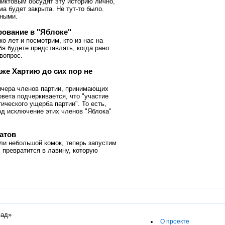
никтовым обсудят эту историю лично,
ма будет закрыта. Не тут-то было.
рными.
рование в "Яблоке"
о лет и посмотрим, кто из нас на
бя будете представлять, когда рано
вопрос.
же Хартию до сих пор не
вчера членов партии, принимающих
вета подчеркивается, что "участие
ического ущерба партии". То есть,
од исключение этих членов "Яблока"
атов
ли небольшой комок, теперь запустим
, превратится в лавину, которую
пад»
О проекте