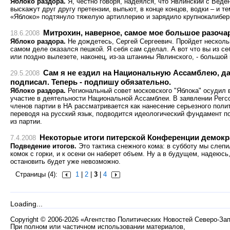
Яблоко раздора.
Я, честно говоря, надеялся, что Явлинский с Веде
выскажут друг другу претензии, выпьют, в конце концов, водки – и те
«Яблоко» подтянуло тяжелую артиллерию и зарядило крупнокалибе
Митрохин, наверное, самое мое большое разоча
18.6.2008
Яблоко раздора.
Не дождетесь, Сергей Сергеевич. Пройдет нескольк
самом деле оказался пешкой. Я себя сам сделал. А вот что вы из се
или поздно вылезете, наконец, из-за штанины Явлинского, - большой 
Сам я не ездил на Национальную Ассамблею, да
29.5.2008
подписал. Теперь - подпишу обязательно.
Яблоко раздора.
Региональный совет московского "Яблока" осудил 
участие в деятельности Национальной Ассамблеи. В заявлении Регсо
членов партии в НА рассматривается как нанесение серьезного полит
переводя на русский язык, подводится идеологический фундамент п
из партии.
Некоторые итоги питерской Конференции демокр
7.4.2008
Подведение итогов.
Это тактика снежного кома: в субботу мы слепи
комок с горки, и к осени он наберет объем. Ну а в будущем, надеюсь
остановить будет уже невозможно.
Страницы (4):
1
|
2
|
3
|
4
Loading...
Copyright
©
2006-2026 «Агентство Политических Новостей Северо-За
При полном или частичном использовании материалов,