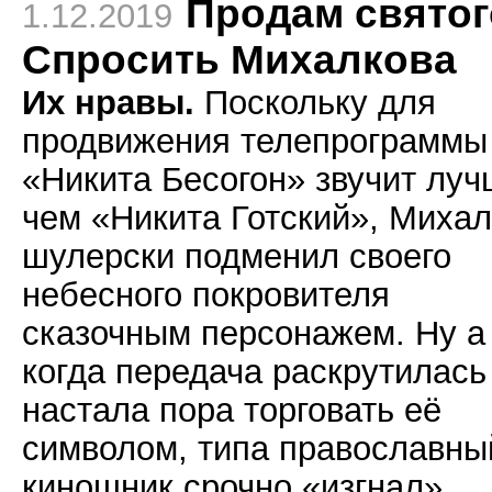
Продам святог
1.12.2019
Спросить Михалкова
Их нравы.
Поскольку для
продвижения телепрограммы
«Никита Бесогон» звучит лу
чем «Никита Готский», Михал
шулерски подменил своего
небесного покровителя
сказочным персонажем. Ну а
когда передача раскрутилась
настала пора торговать её
символом, типа православны
киношник срочно «изгнал»